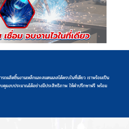
ถผลิตชิ้นงานเหล็กและสแตนเลสได้ครบในที่เดียว เราพร้อมเป็น
ควบคุมงบประมาณได้อย่างมีประสิทธิภาพ ให้คำปรึกษาฟรี พร้อม