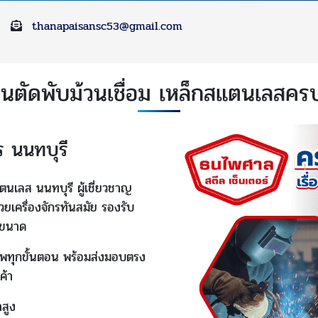
thanapaisansc53@gmail.com
นตัดพับม้วนเชื่อม เหล็กสแตนเลสค
 นนทบุรี
ตนเลส นนทบุรี ผู้เชี่ยวชาญ
วยเครื่องจักรทันสมัย รองรับ
กขนาด
พทุกขั้นตอน พร้อมส่งมอบตรง
ค้า
สูง