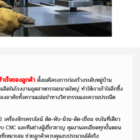
สำเร็จของลูกค้
า
ตั้งแต่โครงการก่อสร้างระดับหมู่บ้าน
ผลิตในโรงงานอุตสาหกรรมขนาดใหญ่ ทำให้เราเข้าใจลึกซึ้ง
ี่ต้องอาศัยทั้งความแม่นยำทางวิศวกรรมและความประณีต
ครื่องจักรครบไลน์ ตัด-พับ-ม้วน-ดัด-เชื่อม จบในที่เดียว
บบ CNC และทีมช่างผู้เชี่ยวชาญ คุมงานละเอียดทุกขั้นตอน
คาที่เหมาะสม ช่วยลูกค้าควบคุมงบประมาณได้จริง