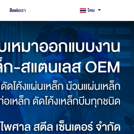
ติดต่อเรา
ไทย