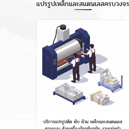
แปรรูปเหล็กและสแตนเลสครบวงจ
บริการแปรรูปตัด พับ ม้วน เหล็กและสแตนเลส
ตามแบบ ด้วยเครื่องจักรทันสมัย งานแม่นยำ