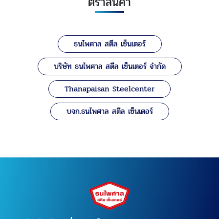
ตราสินค้า
ธนไพศาล สตีล เซ็นเตอร์
บริษัท ธนไพศาล สตีล เซ็นเตอร์ จำกัด
Thanapaisan Steelcenter
บจก.ธนไพศาล สตีล เซ็นเตอร์