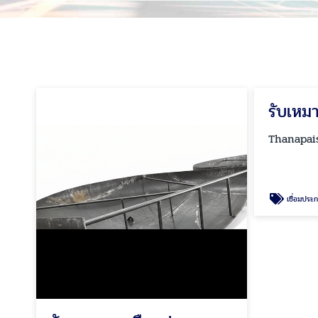
Thanapai
เชื่อมประกอบโครงสร้างเหล็