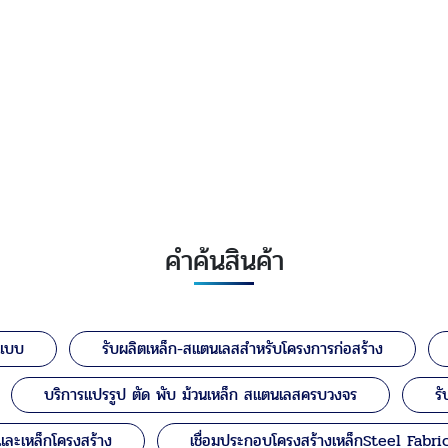
คำค้นสินค้า
มแบบ
รับผลิตเหล็ก-สแตนเลสสำหรับโครงการก่อสร้าง
บริการแปรรูป ตัด พับ ม้วนเหล็ก สแตนเลสครบวงจร
ร
อและเหล็กโครงสร้าง
เชื่อมประกอบโครงสร้างเหล็กSteel Fabr