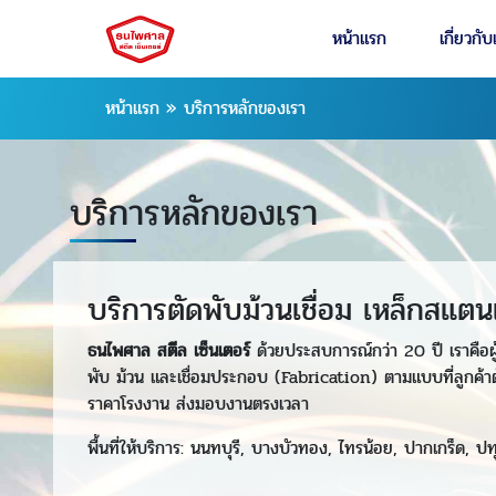
หน้าแรก
เกี่ยวกับ
หน้าแรก
»
บริการหลักของเรา
บริการหลักของเรา
บริการตัดพับม้วนเชื่อม เหล็กสแต
ธนไพศาล สตีล เซ็นเตอร์
ด้วยประสบการณ์กว่า 20 ปี เราคือผ
พับ ม้วน และเชื่อมประกอบ (Fabrication) ตามแบบที่ลูกค้า
ราคาโรงงาน ส่งมอบงานตรงเวลา
พื้นที่ให้บริการ: นนทบุรี, บางบัวทอง, ไทรน้อย, ปากเกร็ด, ปทุ