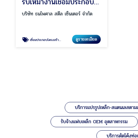
รับเหมางานเชื่อมประกอบโครงสร้างเหล็ก สแตนเลส
บริษัท ธนไพศาล สตีล เซ็นเตอร์ จำกัด
ดูรายละเอียด
เชื่อมประกอบโครงสร้างเหล็กSteel Fabrication ครบวงจร
บริการแปรรูปเหล็ก-สแตนเลสตา
รับจ้างแฟบเหล็ก OEM อุตสาหกรรม
บริการดัดโค้งท่