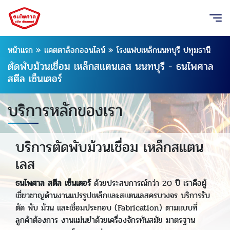
หน้าแรก
»
แคตตาล็อกออนไลน์
»
โรงแฟบเหล็กนนทบุรี ปทุมธานี
ตัดพับม้วนเชื่อม เหล็กสแตนเลส นนทบุรี - ธนไพศาล
สตีล เซ็นเตอร์
บริการหลักของเรา
บริการตัดพับม้วนเชื่อม เหล็กสแตน
เลส
ธนไพศาล สตีล เซ็นเตอร์
ด้วยประสบการณ์กว่า 20 ปี เราคือผู้
เชี่ยวชาญด้านงานแปรรูปเหล็กและสแตนเลสครบวงจร บริการรับ
ตัด พับ ม้วน และเชื่อมประกอบ (Fabrication) ตามแบบที่
ลูกค้าต้องการ งานแม่นยำด้วยเครื่องจักรทันสมัย มาตรฐาน